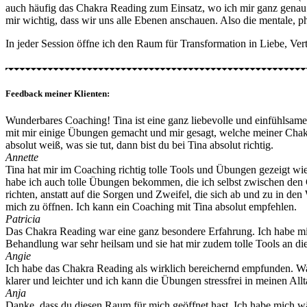
auch häufig das Chakra Reading zum Einsatz, wo ich mir ganz genau 
mir wichtig, dass wir uns alle Ebenen anschauen. Also die mentale, p
In jeder Session öffne ich den Raum für Transformation in Liebe, Ve
Feedback meiner Klienten:
Wunderbares Coaching! Tina ist eine ganz liebevolle und einfühlsame
mit mir einige Übungen gemacht und mir gesagt, welche meiner Chakre
absolut weiß, was sie tut, dann bist du bei Tina absolut richtig.
Annette
Tina hat mir im Coaching richtig tolle Tools und Übungen gezeigt w
habe ich auch tolle Übungen bekommen, die ich selbst zwischen den 
richten, anstatt auf die Sorgen und Zweifel, die sich ab und zu in den 
mich zu öffnen. Ich kann ein Coaching mit Tina absolut empfehlen.
Patricia
Das Chakra Reading war eine ganz besondere Erfahrung. Ich habe mic
Behandlung war sehr heilsam und sie hat mir zudem tolle Tools an di
Angie
Ich habe das Chakra Reading als wirklich bereichernd empfunden. Was
klarer und leichter und ich kann die Übungen stressfrei in meinen A
Anja
Danke, dass du diesen Raum für mich geöffnet hast. Ich habe mich wä