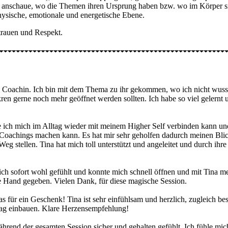
anschaue, wo die Themen ihren Ursprung haben bzw. wo im Körper sie s
hysische, emotionale und energetische Ebene.
rtrauen und Respekt.
 Coachin. Ich bin mit dem Thema zu ihr gekommen, wo ich nicht wusste,
n gerne noch mehr geöffnet werden sollten. Ich habe so viel gelernt u
ie ich mich im Alltag wieder mit meinem Higher Self verbinden kann 
Coachings machen kann. Es hat mir sehr geholfen dadurch meinen Blic
Weg stellen. Tina hat mich toll unterstützt und angeleitet und durch ihre
h sofort wohl gefühlt und konnte mich schnell öffnen und mit Tina m
e Hand gegeben. Vielen Dank, für diese magische Session.
 für ein Geschenk! Tina ist sehr einfühlsam und herzlich, zugleich be
lltag einbauen. Klare Herzensempfehlung!
hrend der gesamten Session sicher und gehalten gefühlt. Ich fühle mic