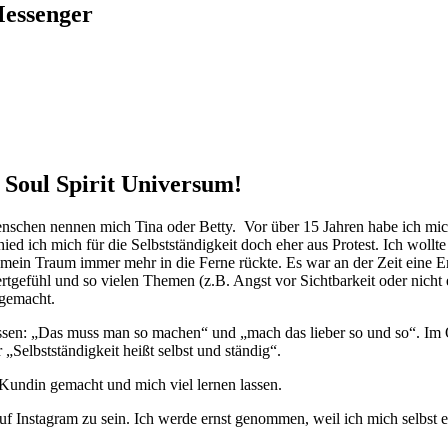
Messenger
Soul Spirit Universum!
Menschen nennen mich Tina oder Betty. Vor über 15 Jahren habe ich mi
ed ich mich für die Selbstständigkeit doch eher aus Protest. Ich wollte
ein Traum immer mehr in die Ferne rückte. Es war an der Zeit eine Ents
ertgefühl und so vielen Themen (z.B. Angst vor Sichtbarkeit oder nic
 gemacht.
assen: „Das muss man so machen“ und „mach das lieber so und so“. Im 
r „Selbstständigkeit heißt selbst und ständig“.
n Kundin gemacht und mich viel lernen lassen.
uf Instagram zu sein. Ich werde ernst genommen, weil ich mich selbst e