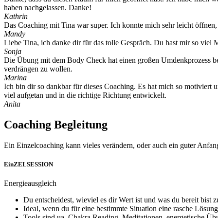
haben nachgelassen. Danke!
Kathrin
Das Coaching mit Tina war super. Ich konnte mich sehr leicht öffnen, 
Mandy
Liebe Tina, ich danke dir für das tolle Gespräch. Du hast mir so vie
Sonja
Die Übung mit dem Body Check hat einen großen Umdenkprozess bei m
verdrängen zu wollen.
Marina
Ich bin dir so dankbar für dieses Coaching. Es hat mich so motiviert 
viel aufgetan und in die richtige Richtung entwickelt.
Anita
Coaching Begleitung
Ein Einzelcoaching kann vieles verändern, oder auch ein guter Anfa
EinZELSESSION
Energieausgleich
Du entscheidest, wieviel es dir Wert ist und was du bereit bist 
Ideal, wenn du für eine bestimmte Situation eine rasche Lösung w
Tools sind ua. Chakra Reading, Meditationen, energetische Übu